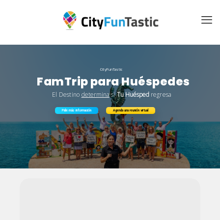
CityFunTastic
FamTrip para Huéspedes
El Destino
determina
si
Tu Huésped
regresa
Pide más información
Agenda una reunión virtual