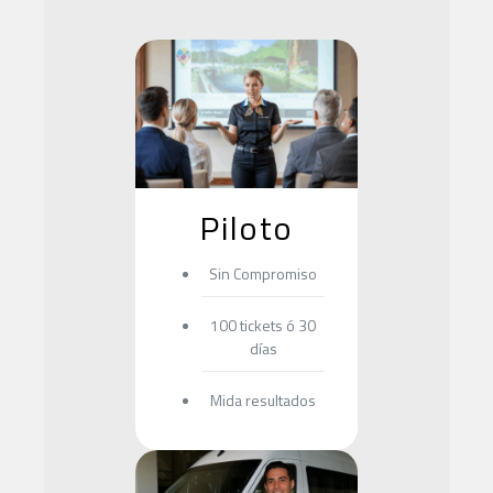
Piloto
Sin Compromiso
100 tickets ó 30
días
Mida resultados