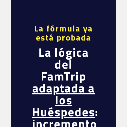
La fórmula ya
está probada
La lógica
del
FamTrip
adaptada a
los
Huéspedes
:
incremento