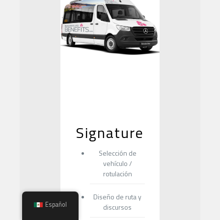
Signature
Selección de
vehículo /
rotulación
Diseño de ruta y
Español
discursos