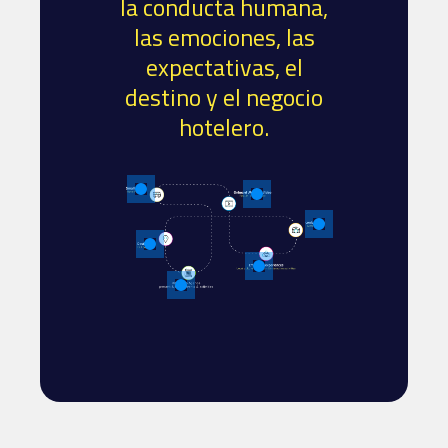
la conducta humana,
las emociones, las
expectativas, el
destino y el negocio
hotelero.